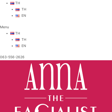
TH
TH
EN
Menu
TH
TH
EN
063-556-2626