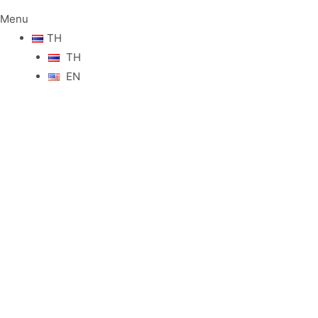
Menu
TH
TH
EN