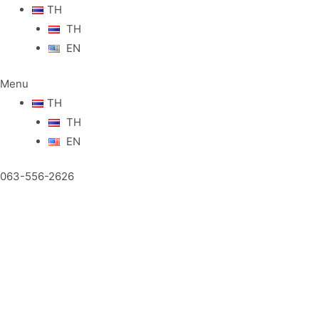
TH
TH
EN
Menu
TH
TH
EN
063-556-2626