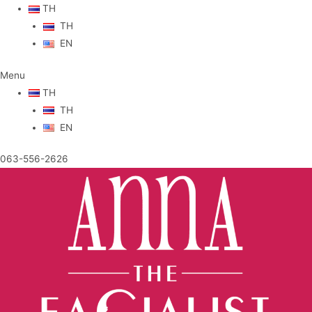
TH
TH
EN
Menu
TH
TH
EN
063-556-2626