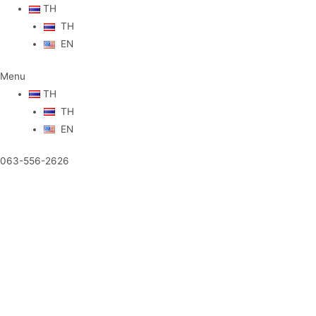
TH
TH
EN
Menu
TH
TH
EN
063-556-2626