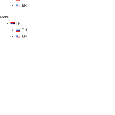
EN
Menu
TH
TH
EN